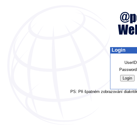
Login
UserID
Password
PS: Při špatném zobrazování diakriti